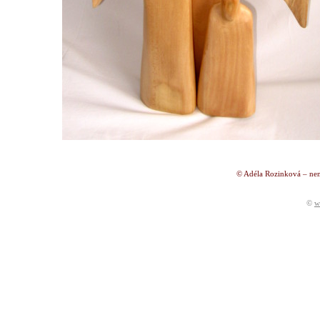
© Adéla Rozinková – nen
©
w