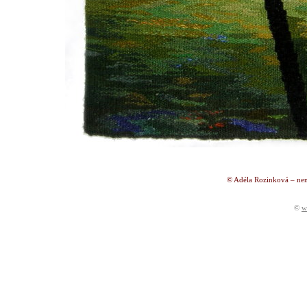
© Adéla Rozinková – nen
©
w