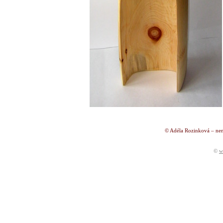
© Adéla Rozinková – nen
©
w