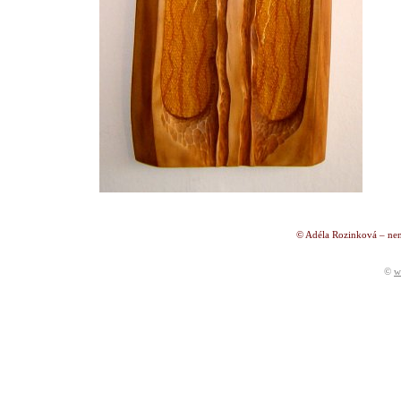
© Adéla Rozinková – nen
©
w