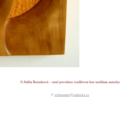
© Adéla Rozinková – není povoleno rozšiřovat bez souhlasu autorky
©
webmaster@caslavka.cz