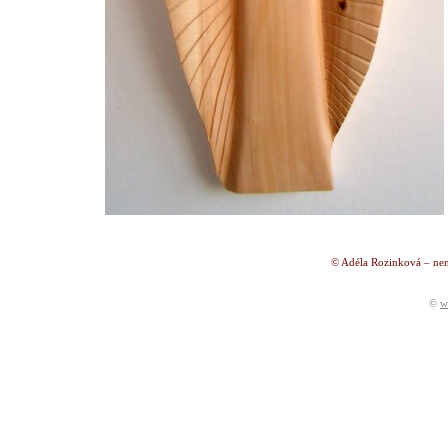
© Adéla Rozinková – nen
©
w