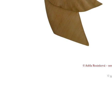
© Adéla Rozinková – nen
©
w