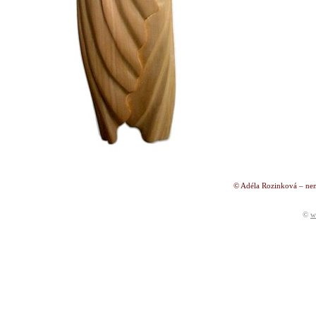
© Adéla Rozinková – nen
©
w