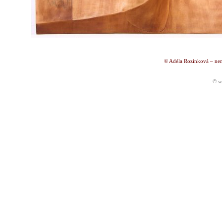
© Adéla Rozinková – nen
©
w