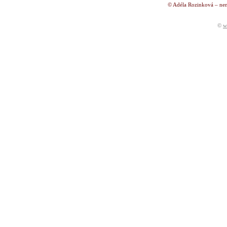
© Adéla Rozinková – nen
©
w