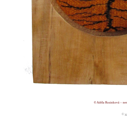
© Adéla Rozinková – nen
©
w