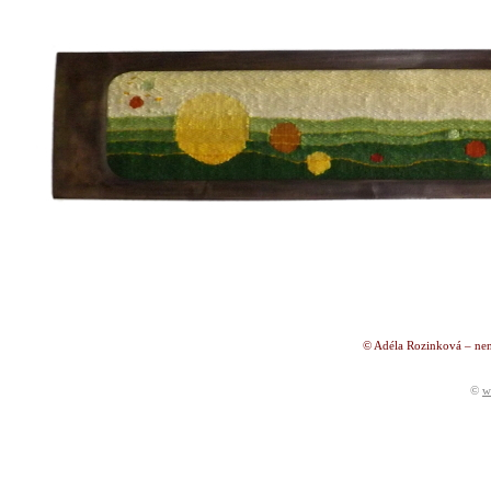
© Adéla Rozinková – nen
©
w