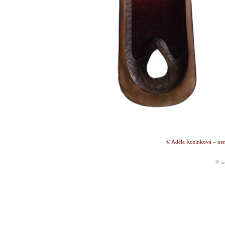
© Adéla Rozinková – nen
©
w