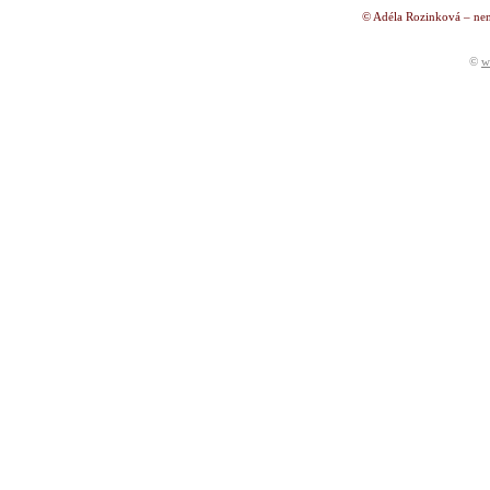
© Adéla Rozinková – nen
©
w